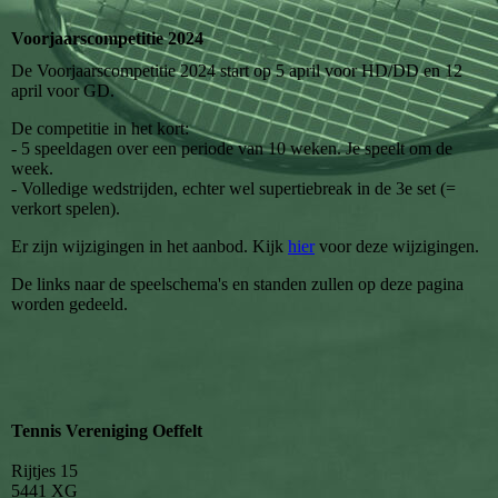
Voorjaarscompetitie 2024
De Voorjaarscompetitie 2024 start op 5 april voor HD/DD en 12
april voor GD.
De competitie in het kort:
- 5 speeldagen over een periode van 10 weken. Je speelt om de
week.
- Volledige wedstrijden, echter wel supertiebreak in de 3e set (=
verkort spelen).
Er zijn wijzigingen in het aanbod. Kijk
hier
voor deze wijzigingen.
De links naar de speelschema's en standen zullen op deze pagina
worden gedeeld.
Tennis Vereniging Oeffelt
Rijtjes 15
5441 XG